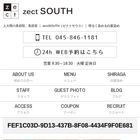
上大岡の美容院、美容室 ｜ zectSOUTH（ゼクトサウス）｜ 明るく染める白髪染め
営業 9:30～18:30 火曜 定休日
ABOUT US
MENU
SHIRAGA
初めての方へ
メニュー
白髪染め
STAFF
GUEST PHOTO
BLOG
スタッフ
ゲストフォト
ブログ
ACCESS
COUPON
RECRUIT
アクセス
クーポン
リクルート
FEF1C03D-9D13-437B-8F08-4434F9F0E681