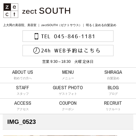
上大岡の美容院、美容室 ｜ zectSOUTH（ゼクトサウス）｜ 明るく染める白髪染め
営業 9:30～18:30 火曜 定休日
ABOUT US
MENU
SHIRAGA
初めての方へ
メニュー
白髪染め
STAFF
GUEST PHOTO
BLOG
スタッフ
ゲストフォト
ブログ
ACCESS
COUPON
RECRUIT
アクセス
クーポン
リクルート
IMG_0523