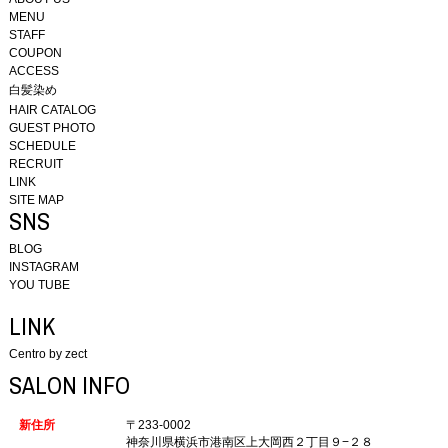
MENU
STAFF
COUPON
ACCESS
白髪染め
HAIR CATALOG
GUEST PHOTO
SCHEDULE
RECRUIT
LINK
SITE MAP
SNS
BLOG
INSTAGRAM
YOU TUBE
LINK
Centro by zect
SALON INFO
新住所
〒233-0002
神奈川県横浜市港南区上大岡西２丁目９−２８