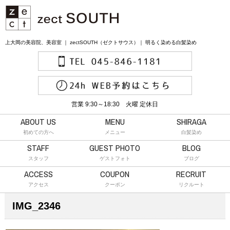
上大岡の美容院、美容室 ｜ zectSOUTH（ゼクトサウス）｜ 明るく染める白髪染め
営業 9:30～18:30 火曜 定休日
ABOUT US
MENU
SHIRAGA
初めての方へ
メニュー
白髪染め
STAFF
GUEST PHOTO
BLOG
スタッフ
ゲストフォト
ブログ
ACCESS
COUPON
RECRUIT
アクセス
クーポン
リクルート
IMG_2346