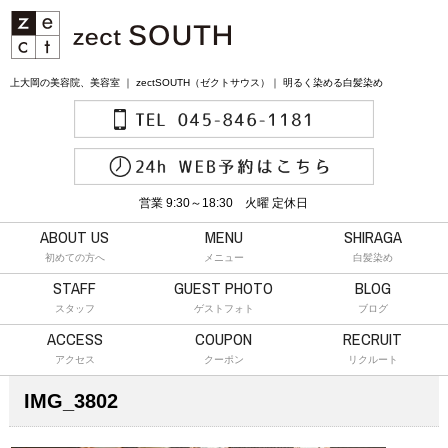
上大岡の美容院、美容室 ｜ zectSOUTH（ゼクトサウス）｜ 明るく染める白髪染め
営業 9:30～18:30 火曜 定休日
ABOUT US
MENU
SHIRAGA
初めての方へ
メニュー
白髪染め
STAFF
GUEST PHOTO
BLOG
スタッフ
ゲストフォト
ブログ
ACCESS
COUPON
RECRUIT
アクセス
クーポン
リクルート
IMG_3802