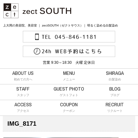
上大岡の美容院、美容室 ｜ zectSOUTH（ゼクトサウス）｜ 明るく染める白髪染め
営業 9:30～18:30 火曜 定休日
ABOUT US
MENU
SHIRAGA
初めての方へ
メニュー
白髪染め
STAFF
GUEST PHOTO
BLOG
スタッフ
ゲストフォト
ブログ
ACCESS
COUPON
RECRUIT
アクセス
クーポン
リクルート
IMG_8171