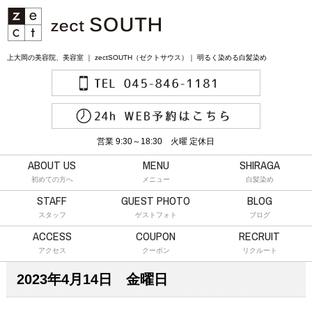
上大岡の美容院、美容室 ｜ zectSOUTH（ゼクトサウス）｜ 明るく染める白髪染め
営業 9:30～18:30 火曜 定休日
ABOUT US
MENU
SHIRAGA
初めての方へ
メニュー
白髪染め
STAFF
GUEST PHOTO
BLOG
スタッフ
ゲストフォト
ブログ
ACCESS
COUPON
RECRUIT
アクセス
クーポン
リクルート
2023年4月14日 金曜日