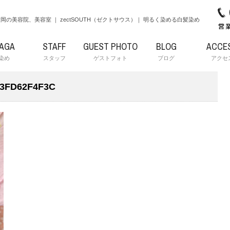
岡の美容院、美容室 ｜ zectSOUTH（ゼクトサウス）｜ 明るく染める白髪染め
RAGA
STAFF
GUEST PHOTO
BLOG
ACCE
染め
スタッフ
ゲストフォト
ブログ
アクセ
F3FD62F4F3C