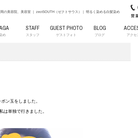
岡の美容院、美容室 ｜ zectSOUTH（ゼクトサウス）｜ 明るく染める白髪染め
RAGA
STAFF
GUEST PHOTO
BLOG
ACCE
染め
スタッフ
ゲストフォト
ブログ
アクセ
ャボン玉をしました。
て私は単独で行きました。