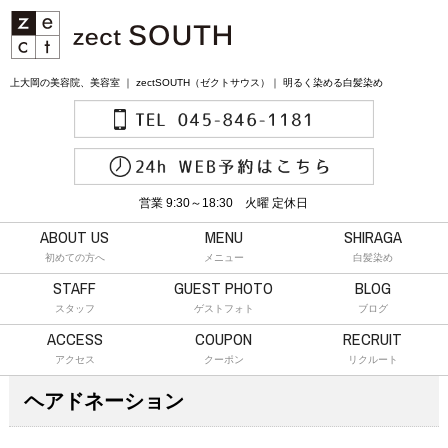
上大岡の美容院、美容室 ｜ zectSOUTH（ゼクトサウス）｜ 明るく染める白髪染め
営業 9:30～18:30 火曜 定休日
ABOUT US
MENU
SHIRAGA
初めての方へ
メニュー
白髪染め
STAFF
GUEST PHOTO
BLOG
スタッフ
ゲストフォト
ブログ
ACCESS
COUPON
RECRUIT
アクセス
クーポン
リクルート
ヘアドネーション