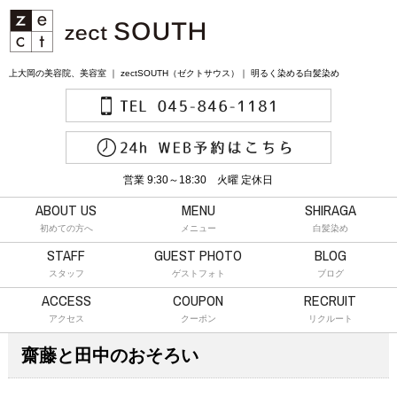
上大岡の美容院、美容室 ｜ zectSOUTH（ゼクトサウス）｜ 明るく染める白髪染め
営業 9:30～18:30 火曜 定休日
ABOUT US
MENU
SHIRAGA
初めての方へ
メニュー
白髪染め
STAFF
GUEST PHOTO
BLOG
スタッフ
ゲストフォト
ブログ
ACCESS
COUPON
RECRUIT
アクセス
クーポン
リクルート
齋藤と田中のおそろい