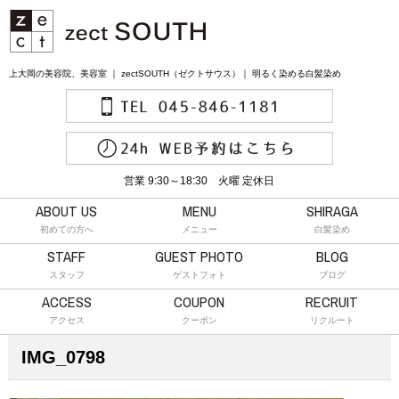
上大岡の美容院、美容室 ｜ zectSOUTH（ゼクトサウス）｜ 明るく染める白髪染め
営業 9:30～18:30 火曜 定休日
ABOUT US
MENU
SHIRAGA
初めての方へ
メニュー
白髪染め
STAFF
GUEST PHOTO
BLOG
スタッフ
ゲストフォト
ブログ
ACCESS
COUPON
RECRUIT
アクセス
クーポン
リクルート
IMG_0798