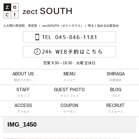
上大岡の美容院、美容室 ｜ zectSOUTH（ゼクトサウス）｜ 明るく染める白髪染め
営業 9:30～18:30 火曜 定休日
ABOUT US
MENU
SHIRAGA
初めての方へ
メニュー
白髪染め
STAFF
GUEST PHOTO
BLOG
スタッフ
ゲストフォト
ブログ
ACCESS
COUPON
RECRUIT
アクセス
クーポン
リクルート
IMG_1450