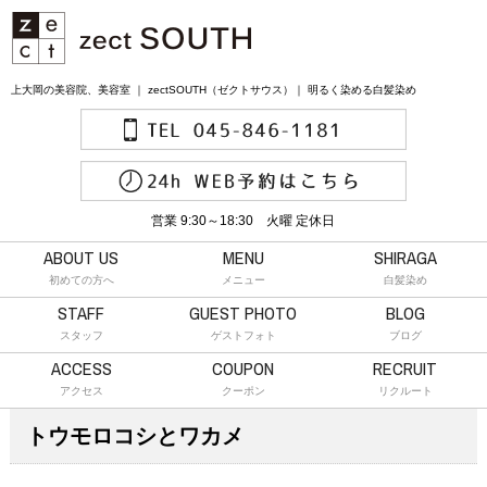
上大岡の美容院、美容室 ｜ zectSOUTH（ゼクトサウス）｜ 明るく染める白髪染め
営業 9:30～18:30 火曜 定休日
ABOUT US
MENU
SHIRAGA
初めての方へ
メニュー
白髪染め
STAFF
GUEST PHOTO
BLOG
スタッフ
ゲストフォト
ブログ
ACCESS
COUPON
RECRUIT
アクセス
クーポン
リクルート
トウモロコシとワカメ