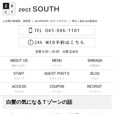
上大岡の美容院、美容室 ｜ zectSOUTH（ゼクトサウス）｜ 明るく染める白髪染め
営業 9:30～18:30 火曜 定休日
ABOUT US
MENU
SHIRAGA
初めての方へ
メニュー
白髪染め
STAFF
GUEST PHOTO
BLOG
スタッフ
ゲストフォト
ブログ
ACCESS
COUPON
RECRUIT
アクセス
クーポン
リクルート
白髪の気になるＴゾーンの話